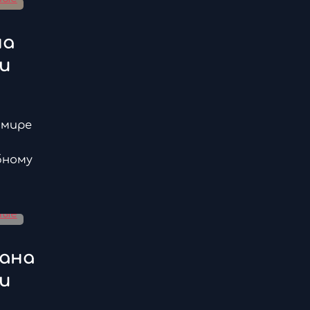
на
и
 мире
бному
рана
и