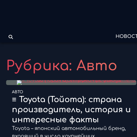
Перейти
к
содержимому
НОВОС
Рубрика:
Авто
АВТО
≡ Toyota (Тойота): страна
производитель, история и
интересные факты
Toyota – японский автомобильный бренд,
входящий в число крупнейших