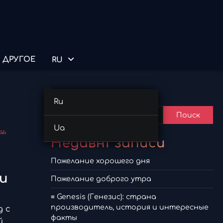
ДРУГОЕ
RU
Поиск
Ru
Поиск
Ua
Недавні записи
Пожелание хорошего дня
и
Пожелание доброго утра
≡ Genesis (Генезис): страна
производитель, история и интересные
д с
факты
й