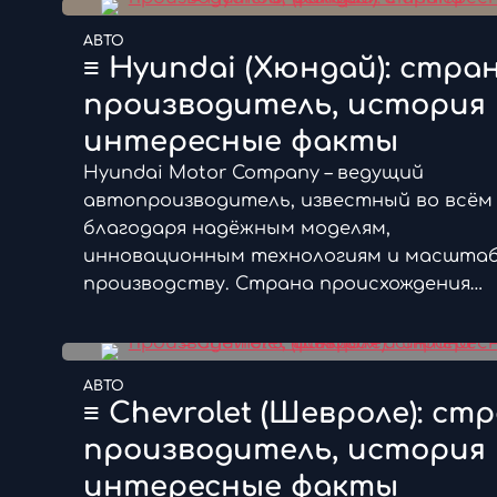
АВТО
≡ Hyundai (Хюндай): стра
производитель, история 
интересные факты
Hyundai Motor Company – ведущий
автопроизводитель, известный во всём
благодаря надёжным моделям,
инновационным технологиям и масшта
производству. Страна происхождения…
АВТО
≡ Chevrolet (Шевроле): ст
производитель, история 
интересные факты