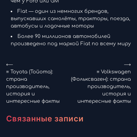
чем у Ford или GM
Fiat — один из немногих брендов,
выпускавших самолёты, тракторы, поезда,
автобусы и лодочные моторы
Более 90 миллионов автомобилей
произведено под маркой Fiat по всему миру
Навигация
⟵
⟶
≡ Toyota (Тойота):
≡ Volkswagen
по
страна
(Фольксваген): страна
производитель,
производитель,
записям
история и
история и
интересные факты
интересные факты
Связанные записи