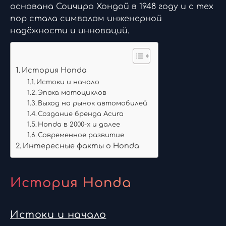
основана Соичиро Хондой в 1948 году и с тех
пор стала символом инженерной
надёжности и инноваций.
История Honda
Истоки и начало
Эпоха мотоциклов
Выход на рынок автомобилей
Создание бренда Acura
Honda в 2000-х и далее
Современное развитие
Интересные факты о Honda
История Honda
Истоки и начало