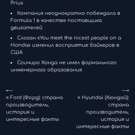
Prius
Компания неоднократно побеждала в
Formula 1 в качестве поставщика
двигателей
Слоган «You meet the nicest people on a
Honda» изменил восприятие байкеров в
США
Соичиро Хонда не имел формального
инженерного образования
Навигация
⟵
⟶
≡ Ford (Форд): страна
≡ Hyundai (Хюндай):
по
производитель,
страна
история и
производитель,
записям
интересные факты
история и
интересные факты