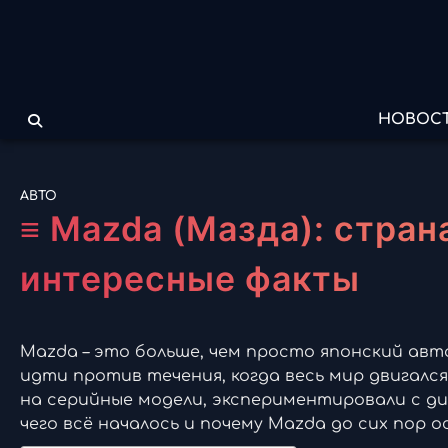
Перейти
к
содержимому
НОВОС
АВТО
≡ Mazda (Мазда): стран
интересные факты
Mazda – это больше, чем просто японский авт
идти против течения, когда весь мир двигалс
на серийные модели, экспериментировали с диз
чего всё началось и почему Mazda до сих пор