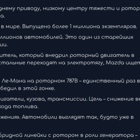
аднему приводу, низкому центру тяжести и рото
а.
 мире. Выпущено более 1 миллиона экземпляров.
иллионов автомобилей. Это один из старейших
ии.
итель, который внедрил роторный двигатель в
остальные переходят на электротягу, Mazda ище
а Ле-Мана на роторном 787B – единственный раз в
бедил в этой гонке.
вигатели, кузова, трансмиссии. Цель – снижение в
ода топлива.
ижения». Автомобили выглядят так, будто уже в
ибридной линейки с ротором в роли генератора –