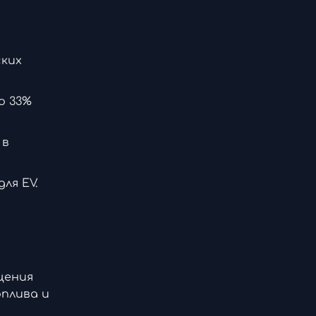
ских
о 33%
 в
ля EV.
щения
оплива и