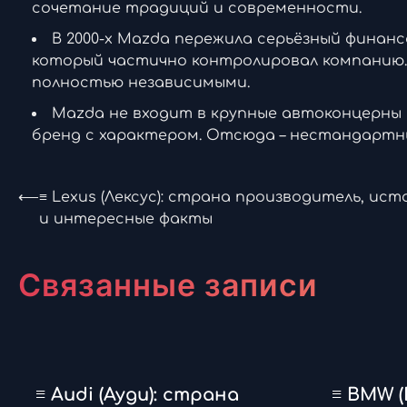
сочетание традиций и современности.
В 2000-х Mazda пережила серьёзный финансо
который частично контролировал компанию.
полностью независимыми.
Mazda не входит в крупные автоконцерны 
бренд с характером. Отсюда – нестандартн
Навигация
⟵
≡ Lexus (Лексус): страна производитель, ист
и интересные факты
по
записям
Связанные записи
≡ Audi (Ауди): страна
≡ BMW (