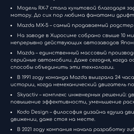
Модель RX-7 стала культовой благодаря з
мотору. До сих пор любима фанатами дрифт
Mazda MX-5 – самый продаваемый родстер в
На заводе в Хиросиме собрано свыше 10 м
непрерывно действующих автозаводов Япон
Mazda – единственный массовый производ
серийные автомобили. Даже сегодня, когда 
способы объединить эти технологии.
В 1991 году команда Mazda выиграла 24 час
истории, когда немеханический двигатель по
Skyactiv – комплекс инженерных решений: д
повышение эффективности, уменьшение расх
Kodo Design – философия дизайна «душа дв
движении, даже стоя на месте.
В 2021 году компания начала разработку г