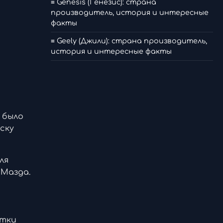
≡ Genesis (Генезис): страна
производитель, история и интересные
факты
≡ Geely (Джили): страна производитель,
история и интересные факты
 было
ску
ля
 Мазда.
отки