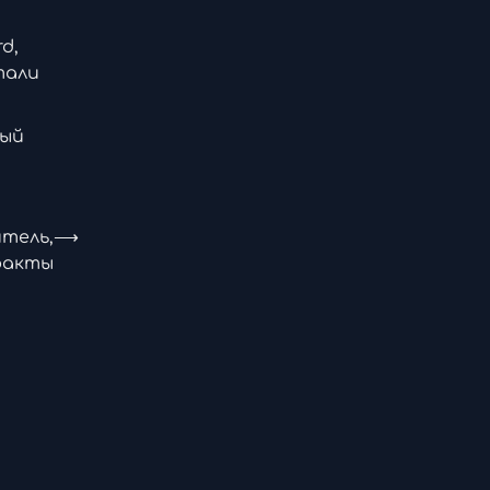
d,
тали
ный
итель,
⟶
факты