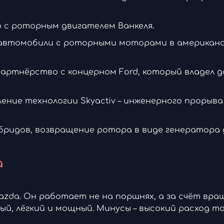
mo с роторным двигателем Ванкеля.
т автомобили с роторными моторами в американ
ж. Партнёрство с концерном Ford, который владел д
вление технологии Skyactiv – инженерного прорыва
ибридов, возвращение ротора в виде генератора д
a
zda. Он работает не на поршнях, а за счёт вра
й, лёгкий и мощный. Минусы – высокий расход т