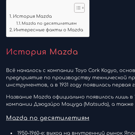
История Mazda
Mazda по десятилетиям
Интересные факты о Mazda
История Mazda
Всё началось с компании Toyo Cork Kogyo, осно
предприятие по производству технической проб
инструментов, а в 1931 году появилась первая г
Название Mazda официально появилось лишь в 
компании Дзюдзи́ро Мацуда (Matsuda), а такж
Mazda по десятилетиям
1950–1960-е: выход на внутренний рынок Яп