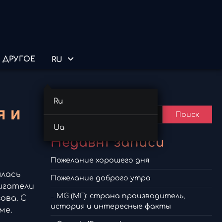
ДРУГОЕ
RU
Поиск
Ru
я и
Поиск
Ua
Недавні записи
Пожелание хорошего дня
ялась
Пожелание доброго утра
игатели
≡ MG (МГ): страна производитель,
ова. С
история и интересные факты
ме.