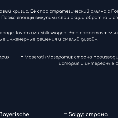
вый кризис. Её спас стратегический альянс с For
 Позже японцы выкупили свои акции обратно и с
вроде Toyota или Volkswagen. Это самостоятель
ые инженерные решения и смелый дизайн.
ория
≡ Maserati (Мазерати): страна производ
история и интересные 
Bayerische
≡ Solgy: страна