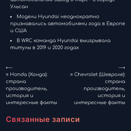
Ульсан
Модели Hyundai неоднократно
признавались автомобилями года в Европе
и США
В WRC команда Hyundai выигрывала
титулы в 2019 и 2020 годах
Навигация
⟵
⟶
≡ Honda (Хонда):
≡ Chevrolet (Шевроле):
по
страна
страна
производитель,
производитель,
записям
история и
история и
интересные факты
интересные факты
Связанные записи