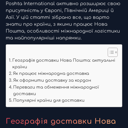
Poshta International активно розширює свою
присутність у Європі, Північній Америці й
Азії. У цій статті зібрано все, що варто
знати про країни, з якими працює Нова
Пошта, особливості міжнародної логістики
та найпопулярніші напрямки.
Географія доставки Нова Пошта: актуальні
країни
Як працює міжнародна доставка
Як оформити доставку за кордон
Переваги та обмеження міжнародної
доставки
Популярні країни для доставки
Географія доставки Нова