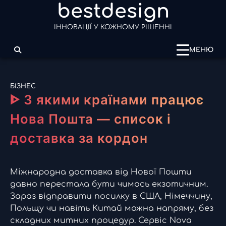
bestdesign
Перейти
до
ІННОВАЦІЇ У КОЖНОМУ РІШЕННІ
вмісту
МЕНЮ
БІЗНЕС
ᐈ З якими країнами працює
Нова Пошта — список і
доставка за кордон
Міжнародна доставка від Нової Пошти
давно перестала бути чимось екзотичним.
Зараз відправити посилку в США, Німеччину,
Польщу чи навіть Китай можна напряму, без
складних митних процедур. Сервіс Nova