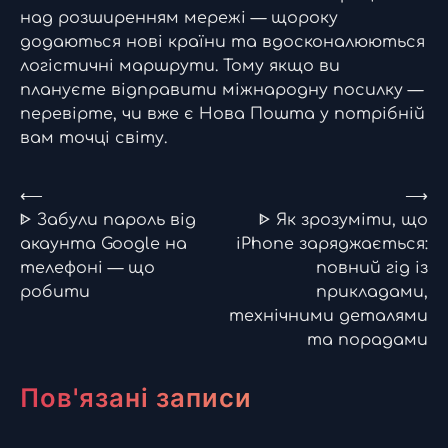
над розширенням мережі — щороку
додаються нові країни та вдосконалюються
логістичні маршрути. Тому якщо ви
плануєте відправити міжнародну посилку —
перевірте, чи вже є Нова Пошта у потрібній
вам точці світу.
Навігація
⟵
⟶
ᐈ Забули пароль від
ᐈ Як зрозуміти, що
записів
акаунта Google на
iPhone заряджається:
телефоні — що
повний гід із
робити
прикладами,
технічними деталями
та порадами
Пов'язані записи