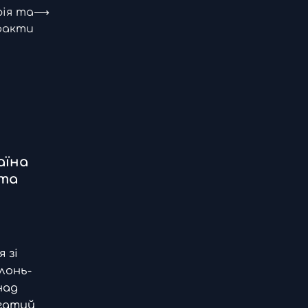
рія та
⟶
 факти
раїна
 та
 зі
лонь-
над
гатий