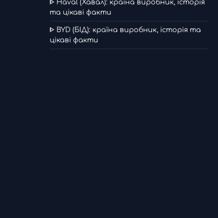
ᐈ Haval (Хавал): країна виробник, історія
та цікаві факти
ᐈ BYD (БІД): країна виробник, історія та
цікаві факти