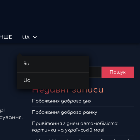
ІНШЕ
UA
Пошук
Ru
Пошук
Ua
Недавні записи
Побажання доброго дня
рі
Побажання доброго ранку
сування.
Привітання з днем автомобіліста:
картинки на українській мові