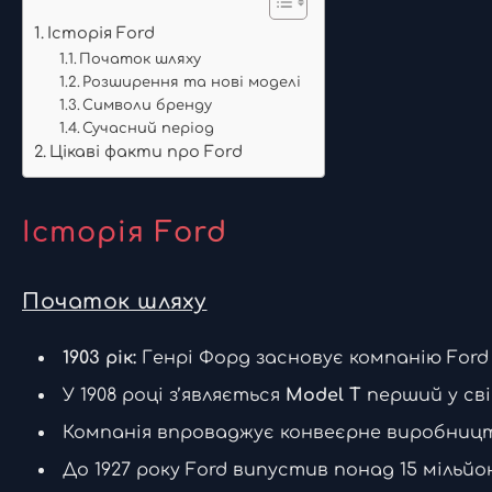
Історія Ford
Початок шляху
Розширення та нові моделі
Символи бренду
Сучасний період
Цікаві факти про Ford
Історія Ford
Початок шляху
1903 рік:
Генрі Форд засновує компанію Ford
У 1908 році з’являється
Model T
перший у св
Компанія впроваджує конвеєрне виробниц
До 1927 року Ford випустив понад 15 мільйо