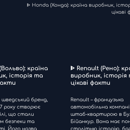
ᐈ Honda (Хонда): країна виробник, істо
цікаві
(Вольво): країна
ᐈ Renault (Рено): к
к, історія та
виробник, історія
факти
цікаві факти
е шведський бренд,
Renault – французька
927 року створює
автомобільна компанія
лі, що стали
штаб-квартирою в Бу
м безпеки та
Бійанкур. Вона має по
ті. Його назва
столітню історію, ба