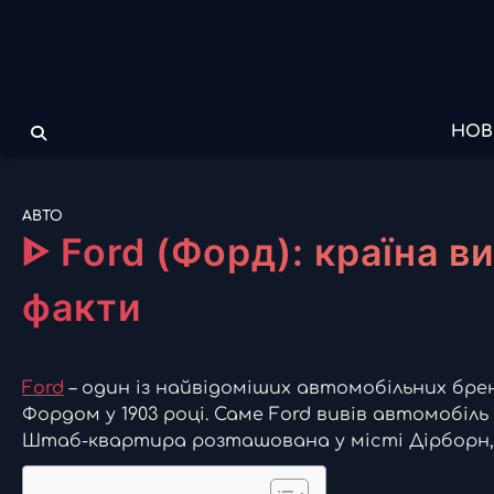
Перейти
до
вмісту
НОВ
АВТО
ᐈ Ford (Форд): країна ви
факти
Ford
– один із найвідоміших автомобільних бренд
Фордом у 1903 році. Саме Ford вивів автомобіль
Штаб-квартира розташована у місті Дірборн,