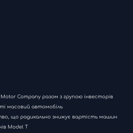
 Motor Company разом з групою інвесторів
іті масовий автомобіль
тво, що радикально знижує вартість машин
нів Model T