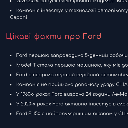
2020–2024:
запуск електричних моделей:
Mus
Компанія інвестує у технології автопілот
Європі
Цікаві факти про Ford
Ford першою запровадила 5-денний робочи
Model T стала першою машиною, яку міг до
Ford створила перший серійний автомобіль
Компанія не приймала допомогу уряду США п
У 1960-х роках Ford виграла 24 години Ле-Ма
У 2020-х роках Ford активно інвестує в е
Ford F-150 є найпопулярнішим пікапом у США