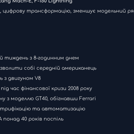
tang Mach-E
,
F-150 Lightning
у, цифрову трансформацію, зменшує модельний ря
й тиждень з 8-годинним днем
зволити собі середній американець
 з двигуном V8
ід час фінансової кризи 2008 року
ну з моделлю GT40, обігнавши Ferrari
лектрифікацію та автоматизацію
 понад 40 років поспіль