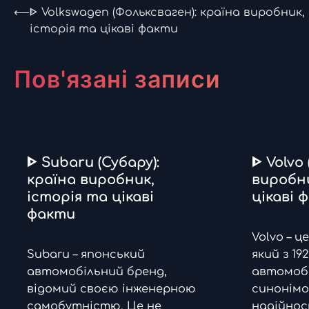
Навігація
⟵
ᐈ Volkswagen (Фольксваген): країна виробник,
історія та цікаві факти
записів
Пов'язані записи
ᐈ Subaru (Субару):
ᐈ Volvo 
країна виробник,
виробни
історія та цікаві
цікаві 
факти
Volvo – ц
Subaru – японський
який з 1
автомобільний бренд,
автомобі
відомий своєю інженерною
синонімо
самобутністю. Це не
надійнос