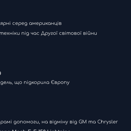
улярні серед американців
техніки під час Другої світової війни
g
дель, що підкорила Європу
рамі допомоги, на відміну від GM та Chrysler