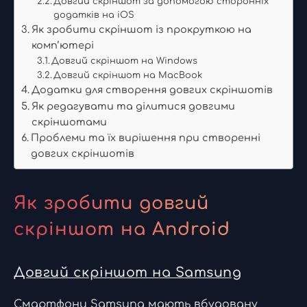
Довгий скріншот за допомогою сторонніх
додатків на iOS
Як зробити скріншот із прокруткою на
комп’ютері
Довгий скріншот на Windows
Довгий скріншот на MacBook
Додатки для створення довгих скріншотів
Як редагувати та ділитися довгими
скріншотами
Проблеми та їх вирішення при створенні
довгих скріншотів
Як зробити довгий
скріншот на Android
Довгий скріншот на Samsung
Смартфони Samsung мають вбудовану