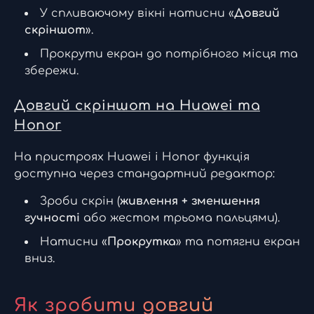
У спливаючому вікні натисни «
Довгий
скріншот
».
Прокрути екран до потрібного місця та
збережи.
Довгий скріншот на Huawei та
Honor
На пристроях Huawei і Honor функція
доступна через стандартний редактор:
Зроби скрін (
живлення + зменшення
гучності
або жестом трьома пальцями).
Натисни «
Прокрутка
» та потягни екран
вниз.
Як зробити довгий