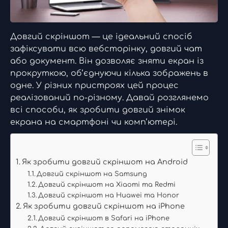
Довгий скріншот — це ідеальний спосіб
зафіксувати всю вебсторінку, довгий чат
або документ. Він дозволяє зняти екран із
прокруткою, об’єднуючи кілька зображень в
одне. У різних пристроях цей процес
реалізований по-різному. Давай розглянемо
всі способи, як зробити довгий знімок
екрана на смартфоні чи комп’ютері.
Як зробити довгий скріншот на Android
Довгий скріншот на Samsung
Довгий скріншот на Xiaomi та Redmi
Довгий скріншот на Huawei та Honor
Як зробити довгий скріншот на iPhone
Довгий скріншот в Safari на iPhone