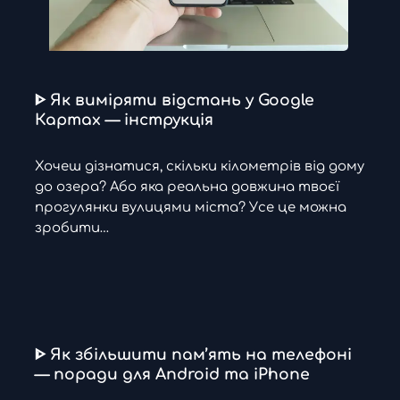
ᐈ Як виміряти відстань у Google
Картах — інструкція
Хочеш дізнатися, скільки кілометрів від дому
до озера? Або яка реальна довжина твоєї
прогулянки вулицями міста? Усе це можна
зробити…
ᐈ Як збільшити пам’ять на телефоні
— поради для Android та iPhone