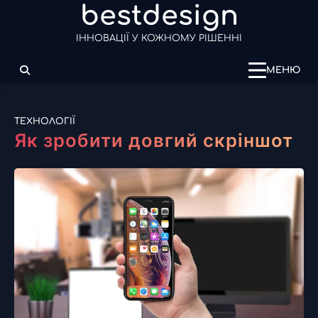
bestdesign
Перейти
до
ІННОВАЦІЇ У КОЖНОМУ РІШЕННІ
вмісту
МЕНЮ
ТЕХНОЛОГІЇ
Як зробити довгий скріншот