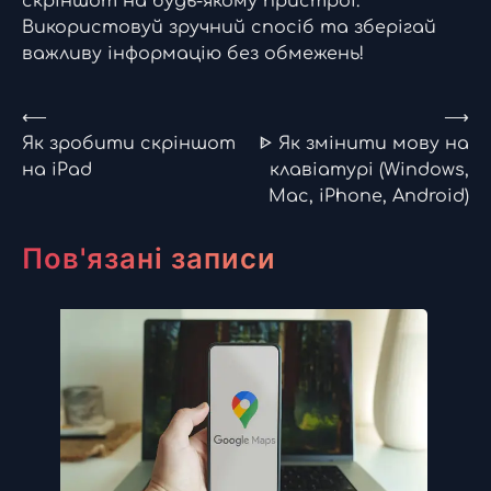
скріншот на будь-якому пристрої.
Використовуй зручний спосіб та зберігай
важливу інформацію без обмежень!
Навігація
⟵
⟶
Як зробити скріншот
ᐈ Як змінити мову на
записів
на iPad
клавіатурі (Windows,
Mac, iPhone, Android)
Пов'язані записи