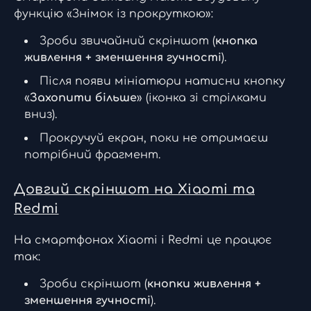
функцію «Знімок із прокруткою»:
Зроби звичайний скріншот (
кнопка
живлення + зменшення гучності
).
Після появи мініатюри натисни кнопку
«
Захопити більше
» (іконка зі стрілками
вниз).
Прокручуй екран, поки не отримаєш
потрібний фрагмент.
Довгий скріншот на Xiaomi та
Redmi
На смартфонах Xiaomi і Redmi це працює
так:
Зроби скріншот (
кнопки живлення +
зменшення гучності
).