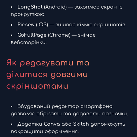
LongShot
(Android) — захоплює екран із
прокруткою.
Picsew
(iOS) — зшиває кілька скріншотів.
GoFullPage
(Chrome) — знімає
вебсторінки.
Як редагувати та
ділитися довгими
скріншотами
Вбудований редактор смартфона
дозволяє обрізати та додавати позначки.
Додатки
Canva
або
Skitch
допоможуть
покращити оформлення.