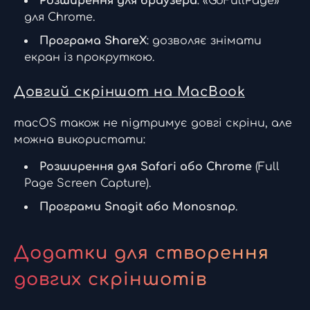
Розширення для браузера
: «GoFullPage»
для Chrome.
Програма ShareX
: дозволяє знімати
екран із прокруткою.
Довгий скріншот на MacBook
macOS також не підтримує довгі скріни, але
можна використати:
Розширення для Safari або Chrome
(Full
Page Screen Capture).
Програми Snagit або Monosnap
.
Додатки для створення
довгих скріншотів