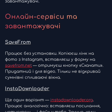
завантажувачі.
Онлайн-сервіси та
завантажувачі
SaveFrom
Працює без установки. Копіюєш лінк на
фото з Instagram, вставляєш у форму на
savefrom.net
— отримуєш кнопку «Скачати».
Придатний і для відео. Тільки не відкривай
сумнівні спливаючі вікна.
InstaDownloader
Ще один варіант —
instadownloader.org
.
Працює аналогічно: вставляєш посилання,