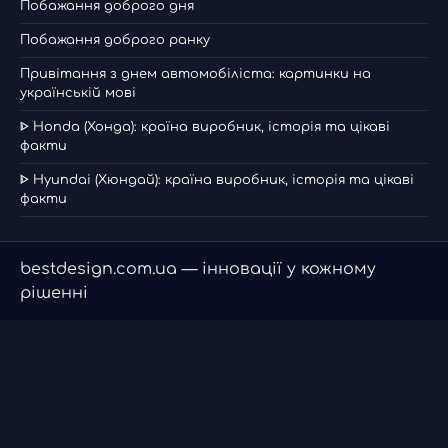
Побажання доброго дня
Побажання доброго ранку
Привітання з днем автомобіліста: картинки на
українській мові
ᐈ Honda (Хонда): країна виробник, історія та цікаві
факти
ᐈ Hyundai (Хюндай): країна виробник, історія та цікаві
факти
bestdesign.com.ua — інновації у кожному
рішенні