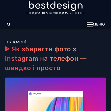
bestdesign
Перейти
до
ІННОВАЦІЇ У КОЖНОМУ РІШЕННІ
вмісту
МЕНЮ
ТЕХНОЛОГІЇ
ᐈ Як зберегти фото з
Instagram на телефон —
швидко і просто