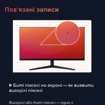
Пов'язані записи
ᐈ Биті пікселі на екрані — як виявити
вигорілі пікселі
Вигорілі або биті пікселі — одна з