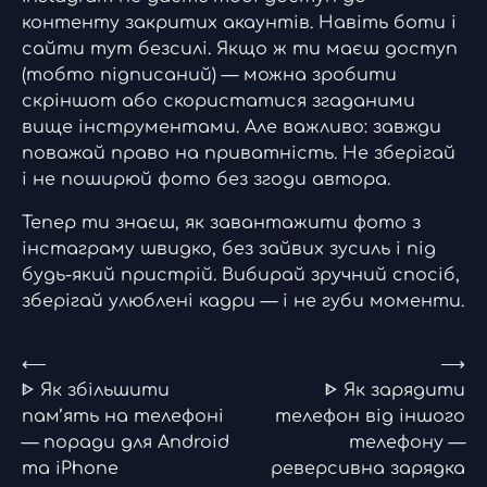
контенту закритих акаунтів. Навіть боти і
сайти тут безсилі. Якщо ж ти маєш доступ
(тобто підписаний) — можна зробити
скріншот або скористатися згаданими
вище інструментами. Але важливо: завжди
поважай право на приватність. Не зберігай
і не поширюй фото без згоди автора.
Тепер ти знаєш, як завантажити фото з
інстаграму швидко, без зайвих зусиль і під
будь-який пристрій. Вибирай зручний спосіб,
зберігай улюблені кадри — і не губи моменти.
Навігація
⟵
⟶
ᐈ Як збільшити
ᐈ Як зарядити
записів
пам’ять на телефоні
телефон від іншого
— поради для Android
телефону —
та iPhone
реверсивна зарядка