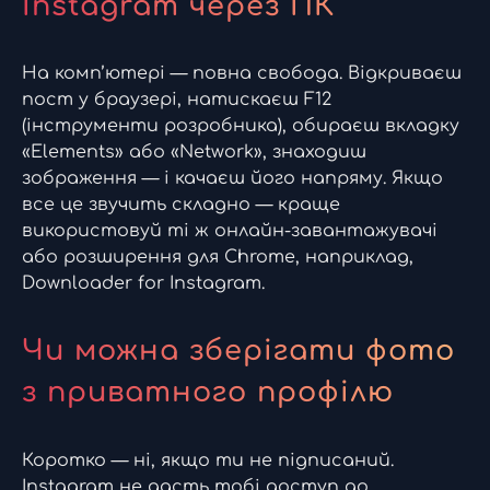
Instagram через ПК
На комп’ютері — повна свобода. Відкриваєш
пост у браузері, натискаєш F12
(інструменти розробника), обираєш вкладку
«Elements» або «Network», знаходиш
зображення — і качаєш його напряму. Якщо
все це звучить складно — краще
використовуй ті ж онлайн-завантажувачі
або розширення для Chrome, наприклад,
Downloader for Instagram.
Чи можна зберігати фото
з приватного профілю
Коротко — ні, якщо ти не підписаний.
Instagram не дасть тобі доступ до