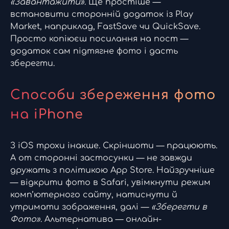
«Завантажити»
. Ще простіше —
встановити сторонній додаток із Play
Market, наприклад, FastSave чи QuickSave.
Просто копіюєш посилання на пост —
додаток сам підтягне фото і дасть
зберегти.
Способи збереження фото
на iPhone
З iOS трохи інакше. Скріншоти — працюють.
А от сторонні застосунки — не завжди
дружать з політикою App Store. Найзручніше
— відкрити фото в Safari, увімкнути режим
комп’ютерного сайту, натиснути й
утримати зображення, далі —
«Зберегти в
Фото»
. Альтернатива — онлайн-