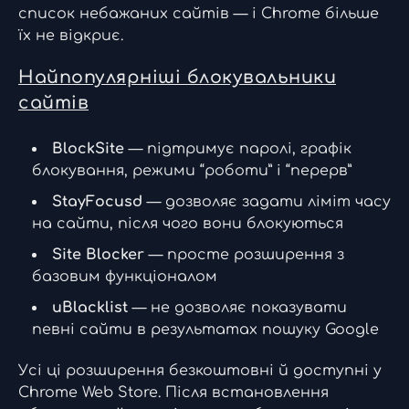
список небажаних сайтів — і Chrome більше
їх не відкриє.
Найпопулярніші блокувальники
сайтів
BlockSite
— підтримує паролі, графік
блокування, режими “роботи” і “перерв”
StayFocusd
— дозволяє задати ліміт часу
на сайти, після чого вони блокуються
Site Blocker
— просте розширення з
базовим функціоналом
uBlacklist
— не дозволяє показувати
певні сайти в результатах пошуку Google
Усі ці розширення безкоштовні й доступні у
Chrome Web Store. Після встановлення