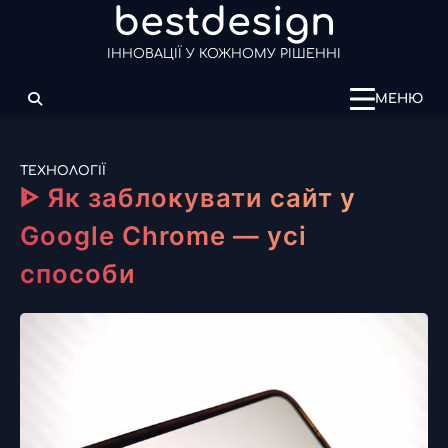
bestdesign
Перейти
до
ІННОВАЦІЇ У КОЖНОМУ РІШЕННІ
вмісту
МЕНЮ
ТЕХНОЛОГІЇ
ᐈ Як заблокувати сайт у
Google Chrome — усі
способи