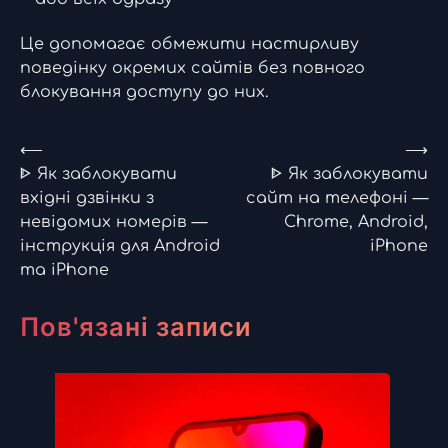
Це допомагає обмежити настирливу
поведінку окремих сайтів без повного
блокування доступу до них.
Навігація
⟵
⟶
ᐈ Як заблокувати
ᐈ Як заблокувати
записів
вхідні дзвінки з
сайт на телефоні —
невідомих номерів —
Chrome, Android,
інструкція для Android
iPhone
та iPhone
Пов'язані записи