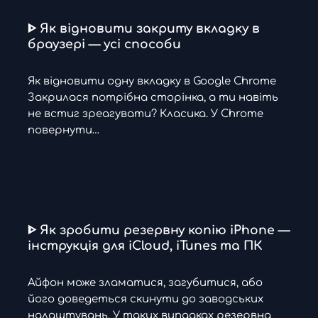
ᐈ Як відновити закриту вкладку в
браузері — усі способи
Як відновити одну вкладку в Google Chrome
Закрилася потрібна сторінка, а ти навіть
не встиг зреагувати? Класика. У Chrome
повернути…
ᐈ Як зробити резервну копію iPhone —
інструкція для iCloud, iTunes та ПК
Айфон може зламатися, загубитися, або
його доведеться скинути до заводських
налаштувань. У таких випадках резервна