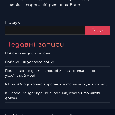
копія — справжній рятівник. Вона…
Пошук
Пошук
Недавні записи
Побажання доброго дня
Побажання доброго ранку
Привітання з днем автомобіліста: картинки на
українській мові
ᐈ Ford (Форд): країна виробник, історія та цікаві факти
ᐈ Honda (Хонда): країна виробник, історія та цікаві
факти