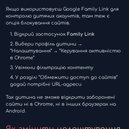
Якщо використовуєш Google Family Link для
контролю дитячих акаунтів, там теж є
опція блокування сайтів.
Відкрий застосунок
Family Link
Вибери профіль дитини →
“Налаштування” → “Керування активністю
в Chrome”
Увімкни фільтрацію контенту
У розділі “Обмежити доступ до сайтів”
додай потрібні URL-адреси
Так дитина не зможе відкрити заборонені
сайти ні в Chrome, ні в інших браузерах на
Android.
Як змінити налаштування