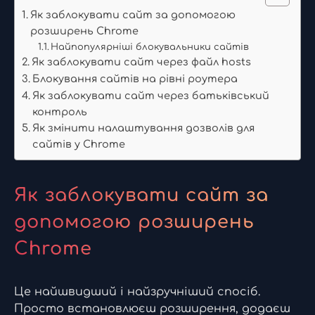
Як заблокувати сайт за допомогою
розширень Chrome
Найпопулярніші блокувальники сайтів
Як заблокувати сайт через файл hosts
Блокування сайтів на рівні роутера
Як заблокувати сайт через батьківський
контроль
Як змінити налаштування дозволів для
сайтів у Chrome
Як заблокувати сайт за
допомогою розширень
Chrome
Це найшвидший і найзручніший спосіб.
Просто встановлюєш розширення, додаєш