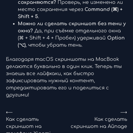
сохраняются?
Проверь, не изменено ли
место сохранения через
Command (⌘) +
Shift + 5
.
Можно ли сделать скриншот без тени у
окна?
Да, при съёмке отдельного окна
(⌘ + Shift + 4 + Пробел) удерживай
Option
(⌥)
, чтобы убрать тень.
Благодаря macOS скриншоты на MacBook
делаются буквально в один клик. Теперь ты
знаешь все лайфхаки, как быстро
зафиксировать нужный контент,
отредактировать его и поделиться с
другими!
Навигация
⟵
⟶
Как сделать
Как сделать
по
скриншот на
скриншот на Айпаде