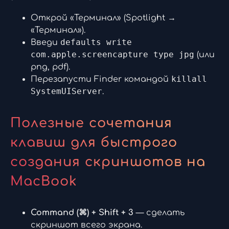
Открой «Терминал» (Spotlight →
«Терминал»).
defaults write
Введи
com.apple.screencapture type jpg
(или
png, pdf).
killall
Перезапусти Finder командой
SystemUIServer
.
Полезные сочетания
клавиш для быстрого
создания скриншотов на
MacBook
Command (⌘) + Shift + 3
— сделать
скриншот всего экрана.