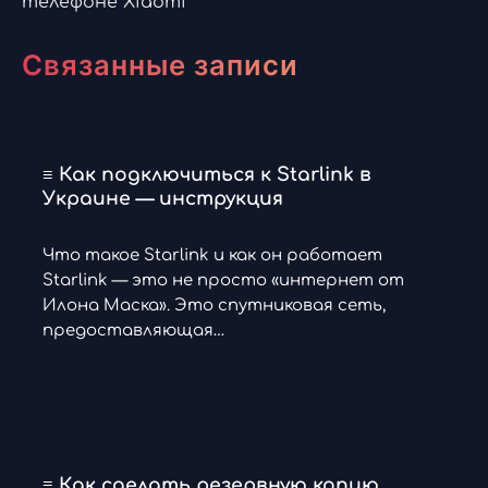
телефоне Xiaomi
записям
Связанные записи
≡ Как подключиться к Starlink в
Украине — инструкция
Что такое Starlink и как он работает
Starlink — это не просто «интернет от
Илона Маска». Это спутниковая сеть,
предоставляющая…
≡ Как сделать резервную копию