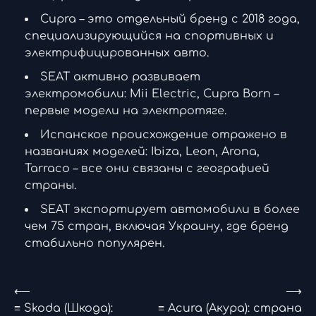
Cupra – это отдельный бренд с 2018 года,
специализирующийся на спортивных и
электрифицированных авто.
SEAT активно развивает
электромобили: Mii Electric, Cupra Born –
первые модели на электротяге.
Испанское происхождение отражено в
названиях моделей: Ibiza, Leon, Arona,
Tarraco – все они связаны с географией
страны.
SEAT экспортирует автомобили в более
чем 75 стран, включая Украину, где бренд
стабильно популярен.
Навигация
⟵
⟶
≡ Skoda (Шкода):
≡ Acura (Акура): страна