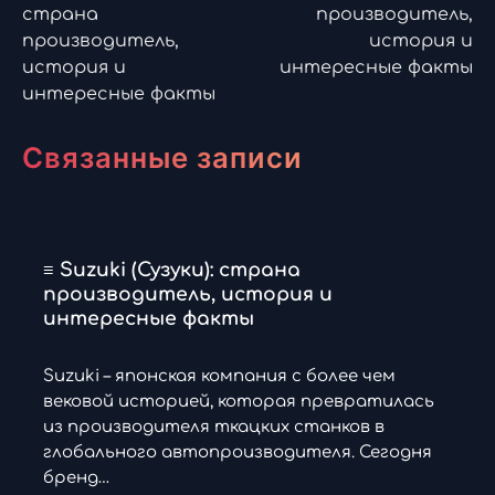
по
страна
производитель,
производитель,
история и
записям
история и
интересные факты
интересные факты
Связанные записи
≡ Suzuki (Сузуки): страна
производитель, история и
интересные факты
Suzuki – японская компания с более чем
вековой историей, которая превратилась
из производителя ткацких станков в
глобального автопроизводителя. Сегодня
бренд…