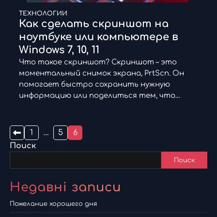
ТЕХНОЛОГИИ
Как сделать скриншот на
ноутбуке или компьютере в
Windows 7, 10, 11
Что такое скриншот? Скриншот – это
моментальный снимок экрана, PrtScn. Он
помогает быстро сохранить нужную
информацию или поделиться тем, что…
Пагинация
1
…
5
6
Поиск
записей
Поиск
Недавні записи
Пожелание хорошего дня