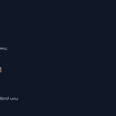
ми.
1
Word или