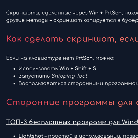
Скриншоты, сделанные через
Win + PrtScn
, нах
другие методы – скриншот копируется в буфер
Как сделать скриншот, если
Если на клавиатуре нет
PrtScn
, можно:
Использовать
Win + Shift + S
Запустить
Snipping Tool
Воспользоваться сторонними программа
Сторонние программы для 
ТОП-3 бесплатных программ для Windows
Lightshot
– простой в использовании, позв