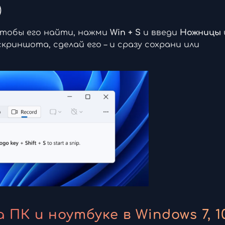
)
. Чтобы его найти, нажми
Win + S
и введи
Ножницы
криншота, сделай его – и сразу сохрани или
К и ноутбуке в Windows 7, 10,