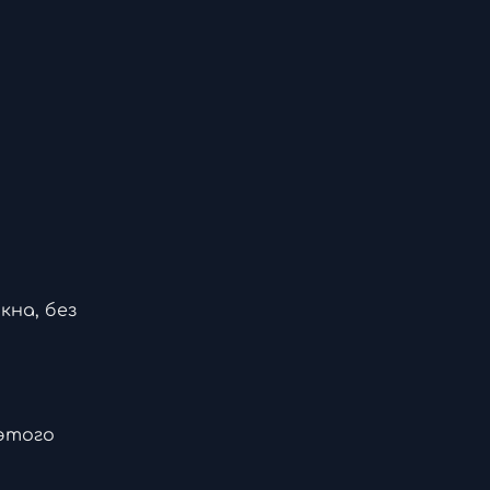
на, без
 этого