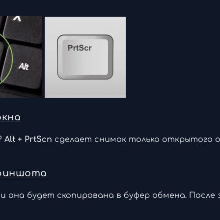
окна
?
Alt + PrtScn
сделает снимок только открытого ок
скриншота
 и она будет скопирована в буфер обмена. После