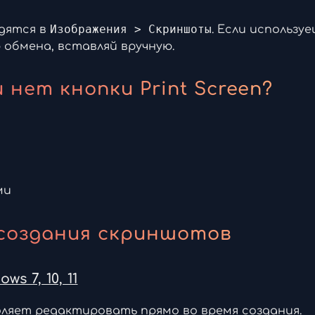
Изображения > Скриншоты
одятся в
. Если использу
 обмена, вставляй вручную.
 нет кнопки Print Screen?
ми
создания скриншотов
 7, 10, 11
оляет редактировать прямо во время создания.