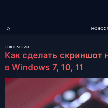
Перейти
к
содержимому
НОВОС
ТЕХНОЛОГИИ
Как сделать скриншот 
в Windows 7, 10, 11