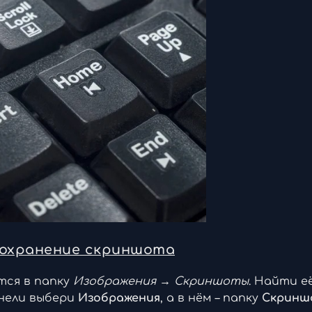
 сохранение скриншота
тся в папку
Изображения → Скриншоты
. Найти е
панели выбери
Изображения
, а в нём – папку
Скринш