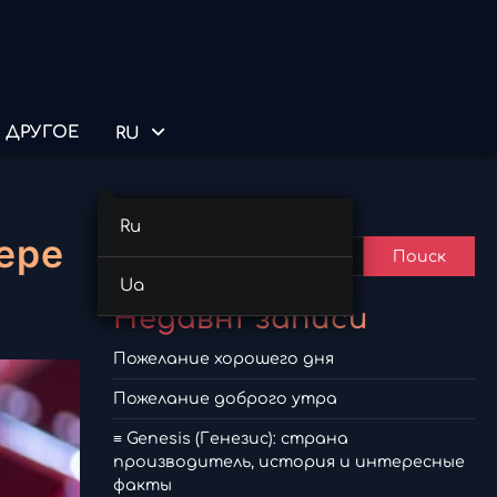
ДРУГОЕ
RU
Поиск
Ru
ере
Поиск
Ua
Недавні записи
Пожелание хорошего дня
Пожелание доброго утра
≡ Genesis (Генезис): страна
производитель, история и интересные
факты