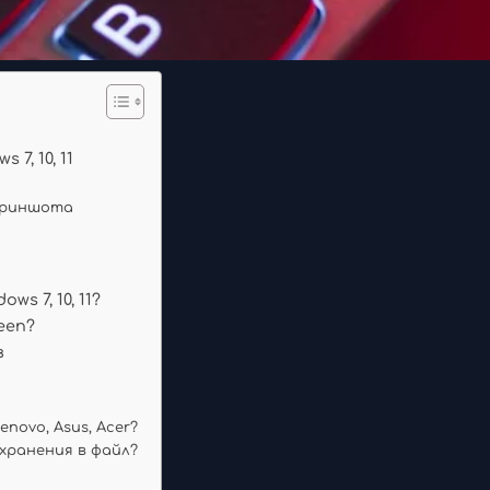
, 10, 11
скриншота
s 7, 10, 11?
een?
в
novo, Asus, Acer?
сохранения в файл?