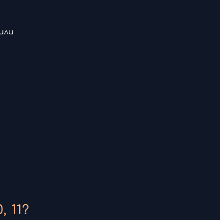
или
 11?