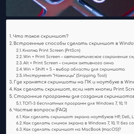
Что такое скриншот?
Встроенные способы сделать скриншот в Windows 7
Кнопка Print Screen (PrtScn)
Win + Print Screen – автоматическое сохранение 
Alt + Print Screen – снимок активного окна
Win + Shift + S – выбор области для скриншота
Инструмент “Ножницы” (Snipping Tool)
Где хранятся скриншоты на ПК и ноутбуке в Window
Как сделать скриншот, если нет кнопки Print Scr
Сторонние программы для создания скриншото
ТОП-3 бесплатных программ для Windows 7, 10, 11
Частые вопросы (FAQ)
Как сделать скриншот экрана ноутбуков HP, Dell, Le
Как сделать снимок экрана в Windows 7, 10, 11 без 
Как сделать скриншот на MacBook (macOS)?