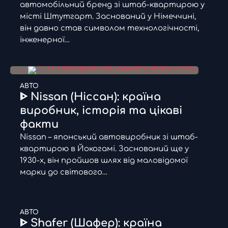
автомобільний бренд зі штаб-квартирою у
місті Штутгарт. Заснований у Німеччині,
він давно став символом технологічності,
інженерної…
АВТО
ᐈ Nissan (Ніссан): країна
виробник, історія та цікаві
факти
Nissan – японський автовиробник зі штаб-
квартирою в Йокогамі. Заснований ще у
1930-х, він пройшов шлях від маловідомої
марки до світового…
АВТО
ᐈ Shafer (Шафер): країна