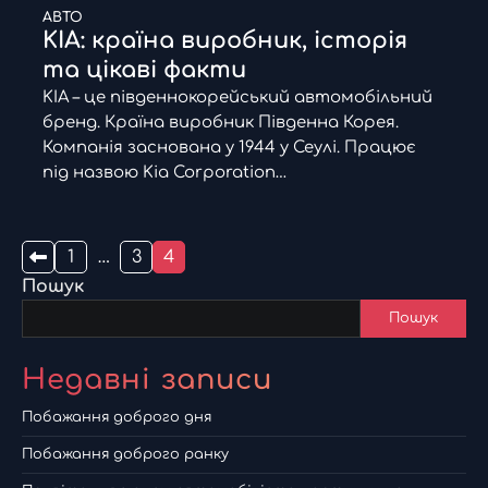
АВТО
KIA: країна виробник, історія
та цікаві факти
KIA – це південнокорейський автомобільний
бренд. Країна виробник Південна Корея.
Компанія заснована у 1944 у Сеулі. Працює
під назвою Kia Corporation…
Пагінація
1
…
3
4
Пошук
записів
Пошук
Недавні записи
Побажання доброго дня
Побажання доброго ранку