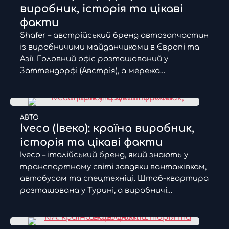
виробник, історія та цікаві
факти
Shafer – австрійський бренд автозапчастин
із виробничими майданчиками в Європі та
Азії. Головний офіс розташований у
Заттендорфі (Австрія), а мережа…
АВТО
Iveco (Івеко): країна виробник,
історія та цікаві факти
Iveco – італійський бренд, який знають у
транспортному світі завдяки вантажівкам,
автобусам та спецтехніці. Штаб-квартира
розташована у Турині, а виробничі…