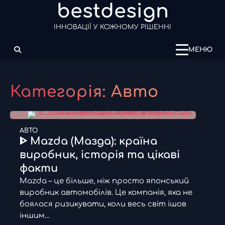
bestdesign
Перейти
до
ІННОВАЦІЇ У КОЖНОМУ РІШЕННІ
вмісту
МЕНЮ
Категорія:
Авто
АВТО
ᐈ Mazda (Мазда): країна
виробник, історія та цікаві
факти
Mazda – це більше, ніж просто японський
виробник автомобілів. Це компанія, яка не
боялася ризикувати, коли весь світ ішов
іншим…