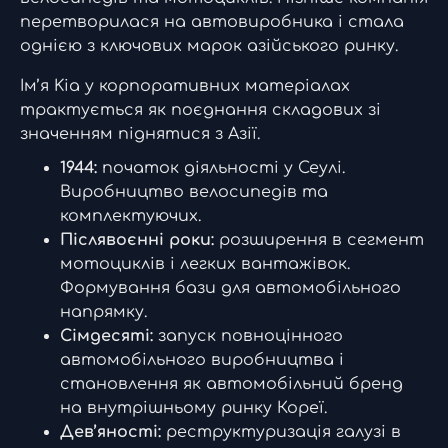
перетворилася на автовиробника і стала
однією з ключових марок азійського ринку.
Ім’я Kia у корпоративних матеріалах
трактується як поєднання складових зі
значенням піднятися з Азії.
1944:
початок діяльності у Сеулі.
Виробництво велосипедів та
комплектуючих.
Післявоєнні роки:
розширення в сегмент
мотоциклів і легких вантажівок.
Формування бази для автомобільного
напрямку.
Сімдесяті:
запуск повноцінного
автомобільного виробництва і
становлення як автомобільний бренд
на внутрішньому ринку Кореї.
Дев’яності:
реструктуризація галузі в