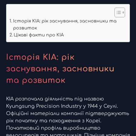
Історія KIA: рік заснування, засновники та
розвиток
Цікаві факти про KIA
Історія KIA: рік
заснування, засновники
та розвиток
KIA розпочала діяльність під назвою
Kyungsung Precision Industry у 1944 у Сеулі.
Офіційні матеріали компанії підтверджують
рік початку та походження з Кореї.
Початковий профіль виробництво
велосипедів та мотоциклів. Пізніше компанія