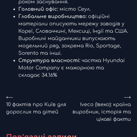
роком заснування.
Головний офіс:
місто Сеул.
Глобальне виробництво:
офіційні
матеріали описують мережу заводів у
Кореї, Словаччині, Мексиці, Індії та США.
Виробничі майданчики випускають
модельний ряд, зокрема Rio, Sportage,
Sorento та інші.
Структура власності:
частка Hyundai
Motor Company є мажорною та
складає 34.16%
Навігація
⟵
⟶
10 фактів про Київ для
Iveco (Івеко): країна
записів
дорослих та дітей
виробник, історія та
цікаві факти
Пов'язані записи