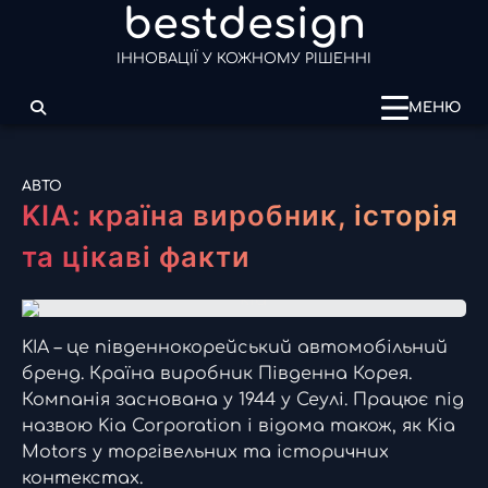
bestdesign
Перейти
до
ІННОВАЦІЇ У КОЖНОМУ РІШЕННІ
вмісту
МЕНЮ
АВТО
KIA: країна виробник, історія
та цікаві факти
KIA – це південнокорейський автомобільний
бренд. Країна виробник Південна Корея.
Компанія заснована у 1944 у Сеулі. Працює під
назвою Kia Corporation і відома також, як Kia
Motors у торгівельних та історичних
контекстах.