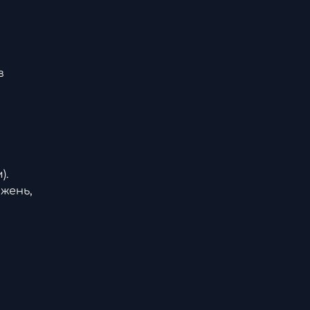
в
).
жень,