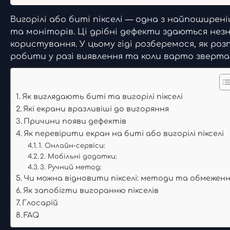
Вигорілі або биті пікселі — одна з найпоширен
та моніторів. Ці дрібні дефекти здаються не
користування. У цьому гіді розберемося, як розп
робити у разі виявлення та коли варто зверта
Як виглядають биті та вигорілі пікселі
Які екрани вразливіші до вигоряння
Причини появи дефектів
Як перевірити екран на биті або вигорілі пікселі
1. Онлайн-сервіси:
2. Мобільні додатки:
3. Ручний метод:
Чи можна відновити пікселі: методи та обмежен
Як запобігти вигоранню пікселів
Глосарій
FAQ