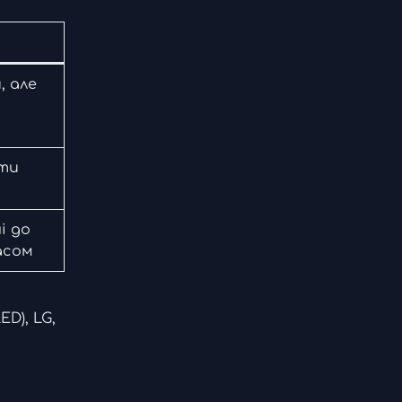
, але
ати
і до
асом
ED), LG,