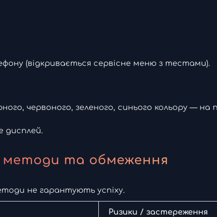
фону (відкривається сервісне меню з тестами).
рного, червоного, зеленого, синього кольору — на
 дисплей.
і: методи та обмеження
 методи не гарантують успіху.
Ризики / застереження