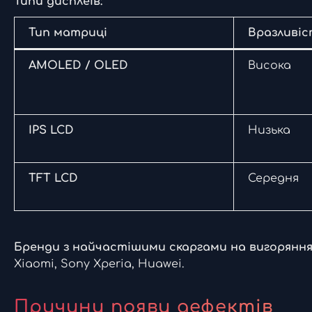
Типи дисплеїв:
Тип матриці
Вразливіс
AMOLED / OLED
Висока
IPS LCD
Низька
TFT LCD
Середня
Бренди з найчастішими скаргами на вигоряння
Xiaomi, Sony Xperia, Huawei.
Причини появи дефектів