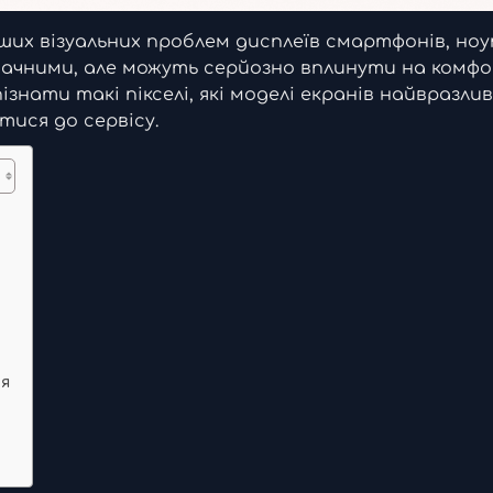
іших візуальних проблем дисплеїв смартфонів, ноу
значними, але можуть серйозно вплинути на комф
ізнати такі пікселі, які моделі екранів найвразлив
тися до сервісу.
ня