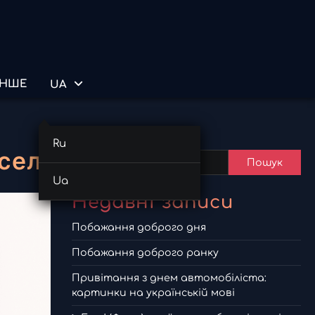
ІНШЕ
UA
Пошук
Ru
селі
Пошук
Ua
Недавні записи
Побажання доброго дня
Побажання доброго ранку
Привітання з днем автомобіліста:
картинки на українській мові