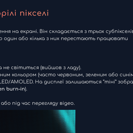
ілі пікселі
ння на екрані. Він складається з трьох субпікселі
Якщо один або кілька з них перестають працювати
 не світиться (вийшов з ладу).
им кольором (часто червоним, зеленим або синім
ED/AMOLED. На дисплеї залишаються “тіні” зобра
en burn-in
).
бо під час перегляду відео.