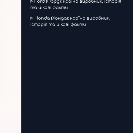
ᐈ Ford (Форд): країна виробник, історія
та цікаві факти
ᐈ Honda (Хонда): країна виробник,
історія та цікаві факти