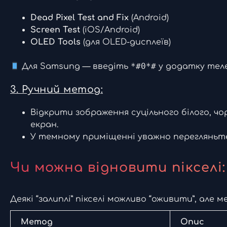
Dead Pixel Test and Fix
(Android)
Screen Test
(iOS/Android)
OLED Tools
(для OLED-дисплеїв)
*#0*#
Для Samsung — введіть
у додатку теле
3. Ручний метод:
Відкрити зображення суцільного білого, чо
екран.
У темному приміщенні уважно перегляньте
Чи можна відновити піксел
Деякі “залиплі” пікселі можливо “оживити”, але
Метод
Опис