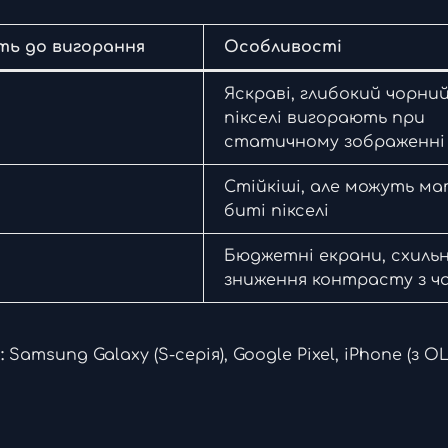
ть до вигорання
Особливості
Яскраві, глибокий чорний
пікселі вигорають при
статичному зображенні
Стійкіші, але можуть м
биті пікселі
Бюджетні екрани, схильн
зниження контрасту з ч
:
Samsung Galaxy (S-серія), Google Pixel, iPhone (з OL