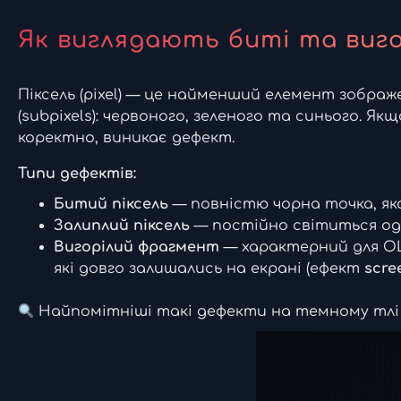
Як виглядають биті та вигор
Піксель (pixel) — це найменший елемент зображе
(subpixels): червоного, зеленого та синього. 
коректно, виникає дефект.
Типи дефектів:
Битий піксель
— повністю чорна точка, яка
Залиплий піксель
— постійно світиться одн
Вигорілий фрагмент
— характерний для OL
які довго залишались на екрані (ефект
scre
Найпомітніші такі дефекти на темному тлі а