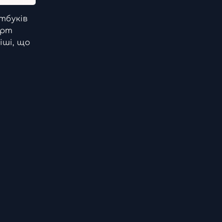
тбуків
орт
іші, що