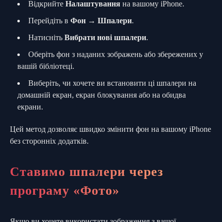
Відкрийте
Налаштування
на вашому iPhone.
Перейдіть в
Фон
→
Шпалери
.
Натисніть
Вибрати нові шпалери
.
Оберіть фон з наданих зображень або збережених у
вашій бібліотеці.
Виберіть, чи хочете ви встановити ці шпалери на
домашній екран, екран блокування або на обидва
екрани.
Цей метод дозволяє швидко змінити фон на вашому iPhone
без сторонніх додатків.
Ставимо шпалери через
програму «Фото»
Якщо ви хочете використати зображення з вашої