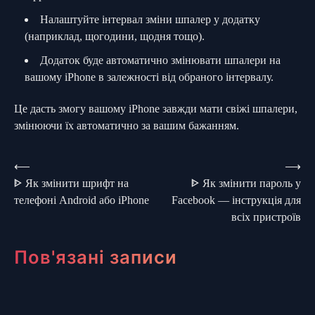
Налаштуйте інтервал зміни шпалер у додатку
(наприклад, щогодини, щодня тощо).
Додаток буде автоматично змінювати шпалери на
вашому iPhone в залежності від обраного інтервалу.
Це дасть змогу вашому iPhone завжди мати свіжі шпалери,
змінюючи їх автоматично за вашим бажанням.
Навігація
⟵
⟶
ᐈ Як змінити шрифт на
ᐈ Як змінити пароль у
записів
телефоні Android або iPhone
Facebook — інструкція для
всіх пристроїв
Пов'язані записи