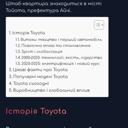
Штаб-квартира знаходиться в місті
Тойота, префектура Айчі.
Історія Toyota
Витоки: ткацтво і перший автомобіль
Повоєнна епоха та становлення
Зріст і глобалізація
2000–2020: технології, якість, лідерство
2020–2025: електрифікація і новий курс
Цікаві факти про Toyota
Популярні моделі Toyota
Toyota сьогодні
Виробництво і глобальний вплив
Історія Toyota