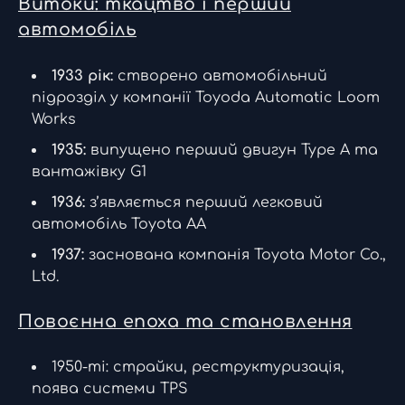
Витоки: ткацтво і перший
автомобіль
1933 рік:
створено автомобільний
підрозділ у компанії Toyoda Automatic Loom
Works
1935:
випущено перший двигун Type A та
вантажівку G1
1936:
з’являється перший легковий
автомобіль Toyota AA
1937:
заснована компанія Toyota Motor Co.,
Ltd.
Повоєнна епоха та становлення
1950-ті: страйки, реструктуризація,
поява системи TPS