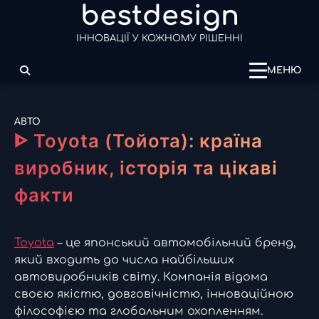
bestdesign
Перейти
до
ІННОВАЦІЇ У КОЖНОМУ РІШЕННІ
вмісту
МЕНЮ
АВТО
ᐈ Toyota (Тойота): країна
виробник, історія та цікаві
факти
Toyota
– це японський автомобільний бренд,
який входить до числа найбільших
автовиробників світу. Компанія відома
своєю якістю, довговічністю, інноваційною
філософією та глобальним охопленням.