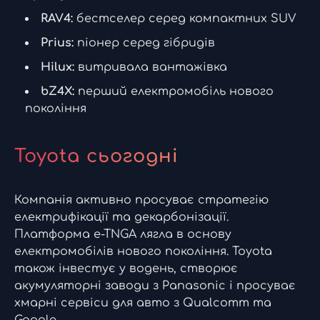
RAV4:
бестселер серед компактних SUV
Prius:
піонер серед гібридів
Hilux:
витривала вантажівка
bZ4X:
перший електромобіль нового
покоління
Toyota сьогодні
Компанія активно просуває стратегію
електрифікації та декарбонізації.
Платформа e-TNGA лягла в основу
електромобілів нового покоління. Toyota
також інвестує у водень, створює
акумуляторні заводи з Panasonic і просуває
хмарні сервіси для авто з Qualcomm та