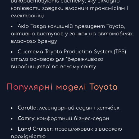
використовують систему, яку складно
копіювати завдяки власним трансмісіям і
електроніці
Акіо Тоєда колишній президент Toyota,
активно виступав у гонках на автомобілях
власного бренду
Система Toyota Production System (TPS)
стала основою для “бережливого
виробництва” по всьому світу
Популярні моделі Toyota
Corolla:
легендарний седан і хетчбек
Camry:
комфортний бізнес-седан
Land Cruiser:
позашляховик з високою
прохідністю