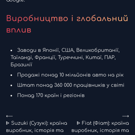
Google.
Виробництво і глобальний
вплив
Заводи в Японії, США, Великобританії,
Таїланді, Франції, Туреччині, Китаї, ПАР,
Бразилії
Продажі понад 10 мільйонів авто на рік
Штат понад 360 000 працівників у світі
Понад 170 країн і регіонів
Навігація
⟵
⟶
ᐈ Suzuki (Сузукі): країна
ᐈ Fiat (Фіат): країна
записів
виробник, історія та
виробник, історія та